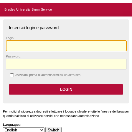
Bradley University Signin Service
Inserisci login e password
L
ogin:
P
assword:
A
vvisami prima di autenticarmi su un altro sito
Per motivi di sicurezza dovresti effettuare il logout e chiudere tutte le finestre del browser
quando hai finito di utilizzare servizi che necessitano autenticazione.
Languages: