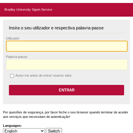
Bradley University Signin Service
Insira o seu utilizador e respectiva palavra-passe
U
tilizador:
P
alavra-passe:
A
vise-me antes de entrar noutros sites.
Por questões de segurança, por favor feche o seu browser quando terminar de aceder
aos serviços que necessitam de autenticação!
Languages: