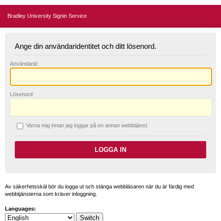
Bradley University Signin Service
Ange din användaridentitet och ditt lösenord.
A
nvändarid:
L
ösenord:
V
arna mig innan jag loggar på en annan webbtjänst.
Av säkerhetsskäl bör du logga ut och stänga webbläsaren när du är färdig med
webbtjänsterna som kräver inloggning.
Languages: